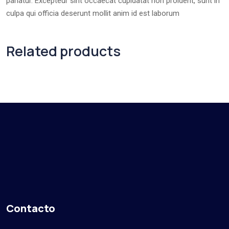
pariatur. Excepteur sint occaecat cupidatat non proident, sunt in
culpa qui officia deserunt mollit anim id est laborum
Related products
Contacto