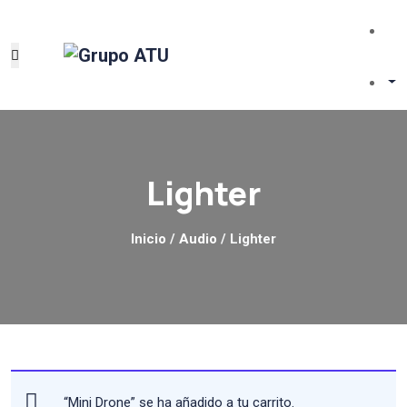
Lighter
Inicio
/
Audio
/ Lighter
“Mini Drone” se ha añadido a tu carrito.