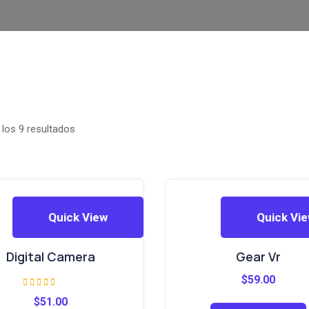
los 9 resultados
Quick View
Quick Vi
Digital Camera
Gear Vr
$
59.00
Valorado con
$
51.00
5.00