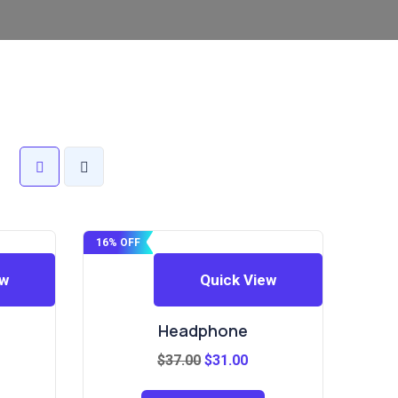
16% OFF
ew
Quick View
Headphone
El
El
$
37.00
$
31.00
precio
precio
original
actual