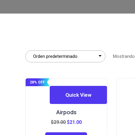
Mostrando 
28% OFF
Quick View
Airpods
El
El
$
29.00
$
21.00
precio
precio
original
actual